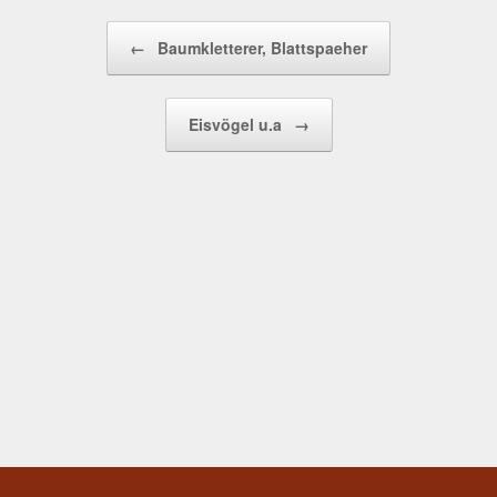
Beitragsnavigation
←
Baumkletterer, Blattspaeher
Eisvögel u.a
→