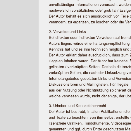
unvollständiger Informationen verursacht wurden
nachweislich vorsätzliches oder grob fahrlässige
Der Autor behält es sich ausdrücklich vor, Tei
verändern, zu ergänzen, zu löschen oder die Verö
2. Verweise und Links
Bei direkten oder indirekten Verweisen auf fremd
Autors liegen, würde eine Haftungsverpflichtung 
Kenntnis hat und es ihm technisch möglich und z
Der Autor erklärt daher ausdrücklich, dass zum 
illegalen Inhalten waren. Der Autor hat keinerlei
gelinkten / verknüpften Seiten. Deshalb distanzier
verknüpften Seiten, die nach der Linksetzung ver
Internetangebotes gesetzten Links und Verweise
Diskussionsforen und Mailinglisten. Für illegale,
aus der Nutzung oder Nichtnutzung solcherart dar
welche verwiesen wurde, nicht derjenige, der über
3. Urheber- und Kennzeichenrecht
Der Autor ist bestrebt, in allen Publikationen 
und Texte zu beachten, von ihm selbst erstellt
lizenzfreie Grafiken, Tondokumente, Videoseque
genannten und ggf. durch Dritte geschützten M