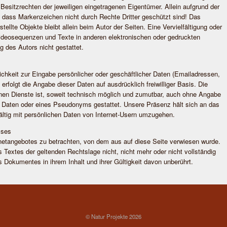
Besitzrechten der jeweiligen eingetragenen Eigentümer. Allein aufgrund der
, dass Markenzeichen nicht durch Rechte Dritter geschützt sind! Das
stellte Objekte bleibt allein beim Autor der Seiten. Eine Vervielfältigung oder
deosequenzen und Texte in anderen elektronischen oder gedruckten
 des Autors nicht gestattet.
ichkeit zur Eingabe persönlicher oder geschäftlicher Daten (Emailadressen,
folgt die Angabe dieser Daten auf ausdrücklich freiwilliger Basis. Die
en Dienste ist, soweit technisch möglich und zumutbar, auch ohne Angabe
 Daten oder eines Pseudonyms gestattet. Unsere Präsenz hält sich an das
ltig mit persönlichen Daten von Internet-Usern umzugehen.
sses
rnetangebotes zu betrachten, von dem aus auf diese Seite verwiesen wurde.
 Textes der geltenden Rechtslage nicht, nicht mehr oder nicht vollständig
es Dokumentes in ihrem Inhalt und ihrer Gültigkeit davon unberührt.
© Natur Projekte 2026