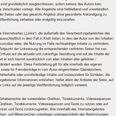
 sind grundsätzlich ausgeschlossen, sofern seitens des Autors kein
s Verschulden vorliegt. Alle Angebote sind freibleibend und unverbindlich.
le der Seiten oder das gesamte Angebot ohne gesonderte Ankündigung zu
ffentlichung zeitweise oder endgültig einzustellen.
e Internetseiten („Links“), die außerhalb des Verantwortungsbereiches des
ausschließlich in dem Fall in Kraft treten, in dem der Autor von den Inhalten
umutbar wäre, die Nutzung im Falle rechtswidriger Inhalte zu verhindern.
Zeitpunkt der Linksetzung die entsprechenden verlinkten Seiten frei von
 Einfluss auf die aktuelle und zukünftige Gestaltung und auf die Inhalte der
t er sich hiermit ausdrücklich von allen Inhalten aller gelinkten /
ändert wurden. Diese Feststellung gilt für alle innerhalb des eigenen
 sowie für Fremdeinträge in vom Autor eingerichteten Gästebüchern,
 fehlerhafte oder unvollständige Inhalte und insbesondere für Schäden, die
gebotener Informationen entstehen, haftet allein der Anbieter der Seite, auf
 Links auf die jeweilige Veröffentlichung lediglich verweist.
die Urheberrechte der verwendeten Grafiken, Tondokumente, Videosequenzen
e Grafiken, Tondokumente, Videosequenzen und Texte zu nutzen oder auf
nzen und Texte zurückzugreifen. Alle innerhalb des Internetangebotes
arken- und Warenzeichen unterliegen uneingeschränkt den Bestimmungen